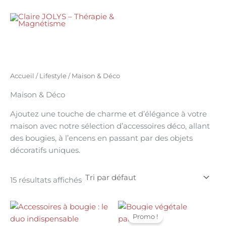
Aller
au
MENU
contenu
Accueil
/
Lifestyle
/ Maison & Déco
Maison & Déco
Ajoutez une touche de charme et d’élégance à votre
maison avec notre sélection d’accessoires déco, allant
des bougies, à l’encens en passant par des objets
décoratifs uniques.
15 résultats affichés
Plage
Le
Le
Ce
Ce
de
prix
prix
Promo !
produit
produ
prix :
initial
actuel