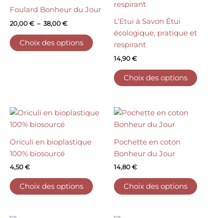
la
la
20,00 €
a
a
Foulard Bonheur du Jour
page
page
à
plusieurs
plusi
38,00 €
L’Etui à Savon Étui
du
du
20,00
€
–
38,00
€
variations.
variat
écologique, pratique et
produit
produ
Les
Les
Choix des options
respirant
options
optio
14,90
€
peuvent
peuv
être
être
Choix des options
choisies
choisi
sur
sur
la
la
Ce
Ce
page
page
produit
produ
du
du
a
a
Oriculi en bioplastique
Pochette en coton
produit
produ
plusieurs
plusi
100% biosourcé
Bonheur du Jour
variations.
variat
4,50
€
14,80
€
Les
Les
options
optio
Choix des options
Choix des options
peuvent
peuv
être
être
choisies
choisi