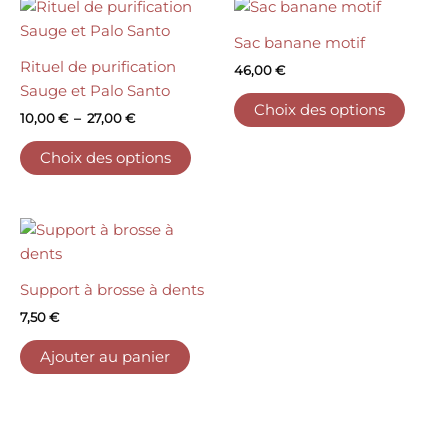
Plage
Ce
Ce
de
sur
produit
produ
prix :
Sac banane motif
la
10,00 €
a
a
Rituel de purification
page
46,00
€
à
plusieurs
plusi
27,00 €
Sauge et Palo Santo
du
variations.
variat
Choix des options
produ
10,00
€
–
27,00
€
Les
Les
options
optio
Choix des options
peuvent
peuv
être
être
choisies
choisi
sur
sur
la
la
Support à brosse à dents
page
page
du
du
7,50
€
produit
produ
Ajouter au panier