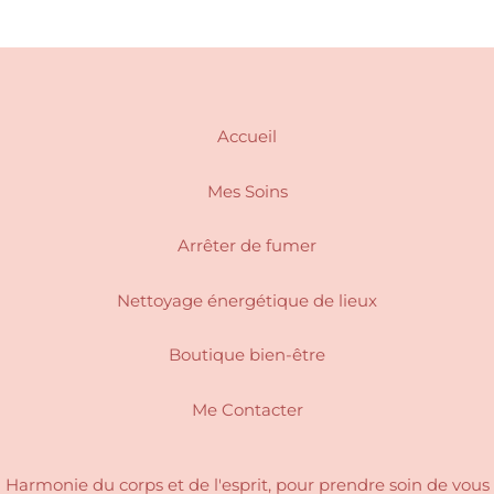
options
peuvent
être
choisies
sur
Accueil
la
page
Mes Soins
du
produit
Arrêter de fumer
Nettoyage énergétique de lieux
Boutique bien-être
Me Contacter
Harmonie du corps et de l'esprit, pour
prendre soin de vous