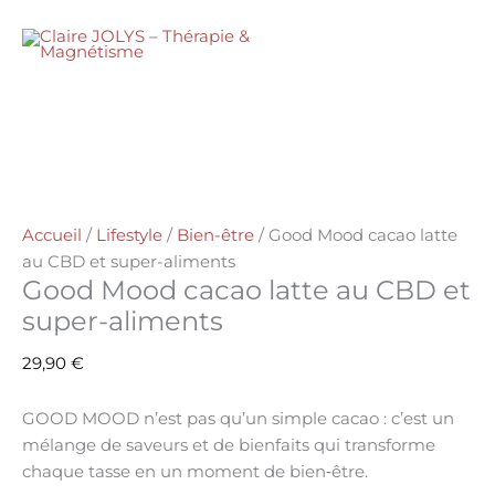
Aller
quantité
Mood
au
de
MENU
cacao
contenu
Good
latte
Mood
au
cacao
CBD
latte
et
au
super-
CBD
aliments
et
Accueil
/
Lifestyle
/
Bien-être
/ Good Mood cacao latte
super-
au CBD et super-aliments
aliments
Good Mood cacao latte au CBD et
super-aliments
29,90
€
GOOD MOOD n’est pas qu’un simple cacao : c’est un
mélange de saveurs et de bienfaits
qui transforme
chaque tasse en un
moment de bien‑être
.