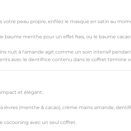
s votre peau propre, enfilez le
masque en satin
au momen
le
baume menthe
pour un effet frais, ou le
baume cacao
ns nuit à l’amande
agit comme un
soin intensif
pendant
ents avec le
dentifrice
contenu dans le coffret termine v
compact et élégant.
à lèvres (menthe & cacao), crème mains amande, dentifr
e cocooning avec un seul coffret.