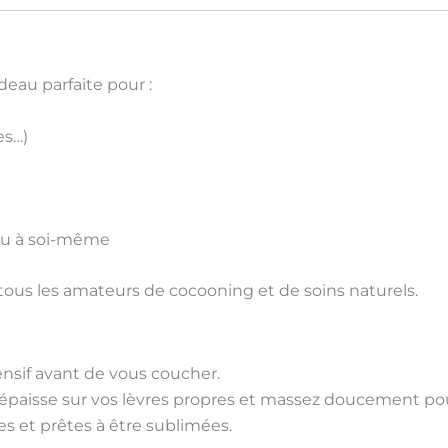
eau parfaite pour :
es…)
ou à soi-même
 à tous les amateurs de
cocooning
et de
soins naturels
.
nsif avant de vous coucher.
épaisse sur vos lèvres propres et massez doucement po
s et prêtes à être sublimées.