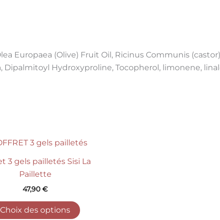
ea Europaea (Olive) Fruit Oil, Ricinus Communis (castor) S
 Dipalmitoyl Hydroxyproline, Tocopherol, limonene, linal
Ce
produit
et 3 gels pailletés Sisi La
a
Paillette
plusieurs
47,90
€
variations.
Les
Choix des options
options