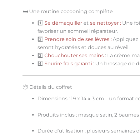
🛏 Une routine cocooning complète
1️⃣
Se démaquiller
et
se nettoyer :
Une foi
favoriser un sommeil réparateur.
2️⃣
Prendre soin de ses lèvres :
Appliquez 
seront hydratées et douces au réveil.
3️⃣
Chouchouter ses mains
:
La
crème mai
4️⃣
Sourire frais garanti
:
Un brossage de d
📦 Détails du coffret
Dimensions
: 19 x 14 x 3 cm – un format 
Produits inclus
: masque satin, 2 baumes 
Durée d’utilisation
: plusieurs semaines d