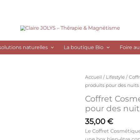
solutions naturelles
La boutique Bio
Foire a
quantité
Accueil
/
Lifestyle
/
Coff
de
produits pour des nuits
Coffret
Coffret Cosm
Cosmétique
pour des nui
Dreams
:
35,00
€
5
Le
Coffret Cosmétiqu
produits
une
box bien-être co