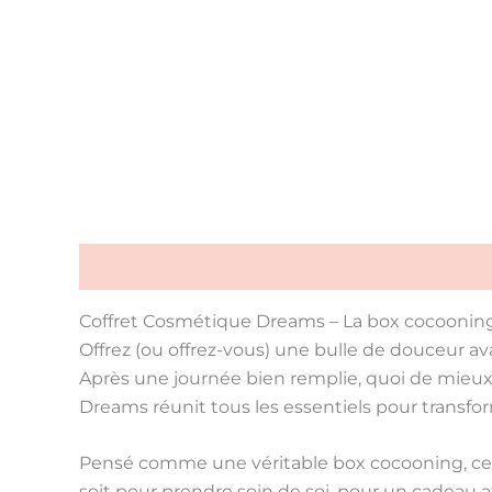
Description
Conseils d'utilisation
Liste INCI
Coffret Cosmétique Dreams – La box cocooning 
Offrez (ou offrez-vous) une bulle de douceur a
Après une journée bien remplie, quoi de mieux
Dreams
réunit tous les essentiels pour transfo
Pensé comme une véritable
box cocooning
, c
soit pour
prendre soin de soi
, pour un
cadeau a