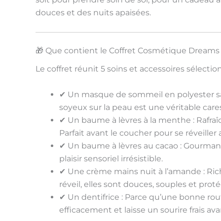
douces et des nuits apaisées.
🎁 Que contient le Coffret Cosmétique Dreams
Le coffret réunit
5 soins et accessoires
sélectionn
✔
Un masque de sommeil en polyester s
soyeux sur la peau est une véritable cares
✔
Un baume à lèvres à la menthe
: Rafra
Parfait avant le coucher pour se réveiller 
✔
Un baume à lèvres au cacao
: Gourmand
plaisir sensoriel
irrésistible.
✔
Une crème mains nuit à l’amande
: Ric
réveil, elles sont
douces, souples et prot
✔
Un dentifrice
: Parce qu’une bonne rout
efficacement et laisse un
sourire frais
avan