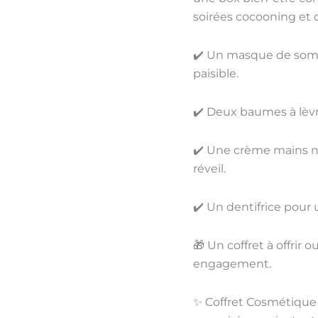
pour
soirées cocooning
et 
des
nuits
✔️
Un masque de somm
douces
paisible.
✔️
Deux baumes à lèv
✔️
Une crème mains n
réveil.
✔️
Un dentifrice
pour u
🎁
Un coffret à offrir ou 
engagement
.
✨
Coffret Cosmétique 