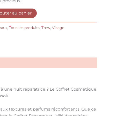
s précieux.
jouter au panier
eaux
,
Tous les produits
,
Trew
,
Visage
r à une
nuit réparatrice
? Le
Coffret Cosmétique
bsolu
.
aux textures et parfums réconfortants. Que ce
être
, le
Coffret Dreams
est l’allié des soirées