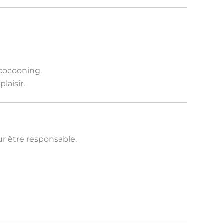
cocooning.
laisir.
ur être
responsable
.