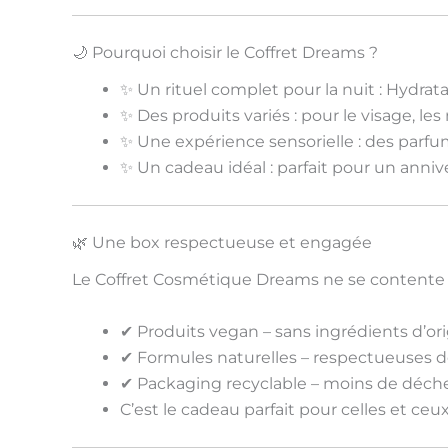
🌙 Pourquoi choisir le Coffret Dreams ?
✨
Un rituel complet pour la nuit
: Hydrata
✨
Des produits variés
: pour le visage, l
✨
Une expérience sensorielle
: des parf
✨
Un cadeau idéal
: parfait pour un anniv
🌿 Une box respectueuse et engagée
Le Coffret Cosmétique Dreams ne se contente pas 
✔
Produits vegan
– sans ingrédients d’or
✔
Formules naturelles
– respectueuses de
✔
Packaging recyclable
– moins de déche
C’est le
cadeau parfait
pour celles et ceux