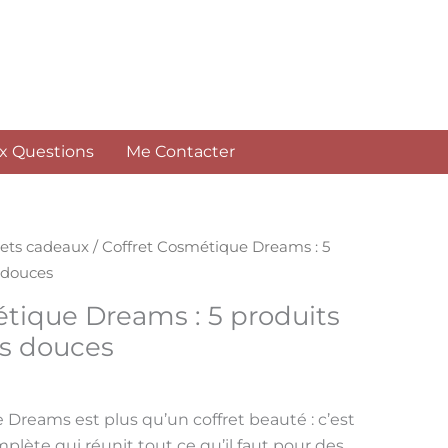
Dreams
:
5
produits
pour
ux Questions
Me Contacter
des
nuits
douces
rets cadeaux
/ Coffret Cosmétique Dreams : 5
 douces
étique Dreams : 5 produits
ts douces
e Dreams
est plus qu’un coffret beauté : c’est
mplète
qui réunit tout ce qu’il faut pour des