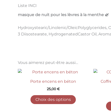
Liste INCI
masque de nuit pour les lèvres à la menthe 🌿
Hydroxystearic/Linolenic/OleicPolyglycerides, Ol
3 Diisostearate, HydrogenatedCastor Oil, Aroma,
Vous aimerez peut-être aussi…
Ce
produit
Porte encens en béton
Coffr
a
25,00
€
plusieurs
variations.
Choix des options
Les
options