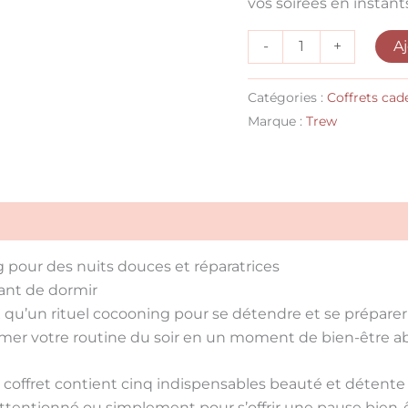
vos soirées en instant
A
-
+
Catégories :
Coffrets cad
Marque :
Trew
pour des nuits douces et réparatrices
vant de dormir
 qu’un rituel cocooning pour se détendre et se prépare
rmer votre routine du soir en un
moment de bien-être a
e coffret contient
cinq indispensables beauté et détente
ttentionné
ou simplement pour s’offrir une
pause bien-