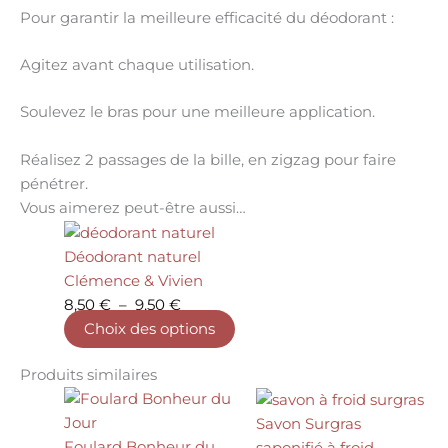
Pour garantir la meilleure efficacité du déodorant :
Agitez avant chaque utilisation.
Soulevez le bras pour une meilleure application.
Réalisez 2 passages de la bille, en zigzag pour faire
pénétrer.
Vous aimerez peut-être aussi…
Plage
Ce
de
produit
Déodorant naturel
prix :
a
Clémence & Vivien
8,50 €
plusieurs
8,50
€
–
9,50
€
à
variations.
Choix des options
9,50 €
Les
options
Produits similaires
Plage
Ce
Ce
peuvent
de
produit
produit
être
Savon Surgras
prix :
a
a
choisies
Foulard Bonheur du
saponifié à froid