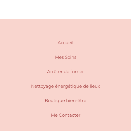
choisies
sur
la
page
du
produit
Accueil
Mes Soins
Arrêter de fumer
Nettoyage énergétique de lieux
Boutique bien-être
Me Contacter