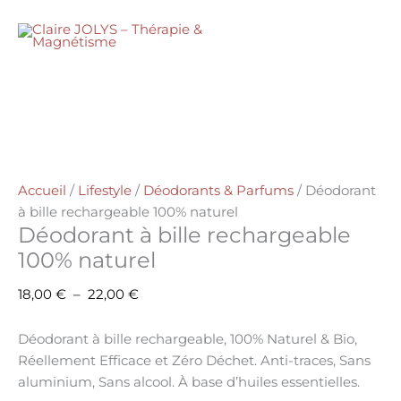
Aller
quantité
Plage
au
de
de
MENU
contenu
Déodorant
prix :
à
18,00 €
bille
à
rechargeable
22,00 €
100%
naturel
Accueil
/
Lifestyle
/
Déodorants & Parfums
/ Déodorant
à bille rechargeable 100% naturel
Déodorant à bille rechargeable
100% naturel
18,00
€
–
22,00
€
Déodorant à bille rechargeable, 100% Naturel & Bio,
Réellement Efficace et Zéro Déchet. Anti-traces, Sans
aluminium, Sans alcool. À base d’huiles essentielles.