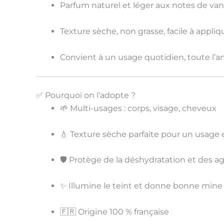
Parfum naturel
et léger aux notes de vani
Texture
sèche
, non grasse, facile à appli
Convient à un usage
quotidien
, toute l’
✅ Pourquoi on l’adopte ?
🌱
Multi-usages
: corps, visage, cheveux
💧
Texture sèche
parfaite pour un usage 
🛡️
Protège de la déshydratation
et des ag
✨
Illumine le teint
et donne bonne mine
🇫🇷
Origine 100 % française