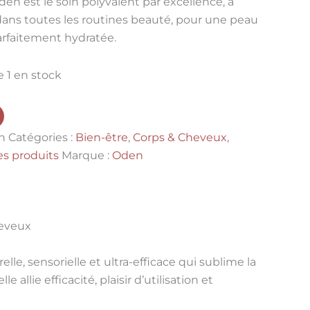
den est le
soin polyvalent par excellence
, à
dans toutes les routines beauté, pour une peau
arfaitement hydratée
.
e 1 en stock
n
Catégories :
Bien-être
,
Corps & Cheveux
,
es produits
Marque :
Oden
heveux
elle, sensorielle et ultra-efficace qui sublime la
lle allie
efficacité, plaisir d’utilisation et