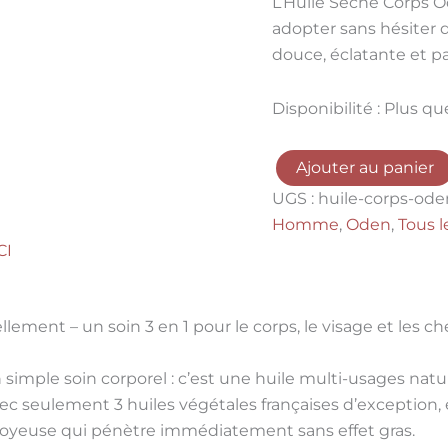
L’Huile Sèche Corps O
adopter sans hésiter 
douce, éclatante et p
Disponibilité :
Plus qu
Ajouter au panier
UGS :
huile-corps-ode
Homme
,
Oden
,
Tous l
CI
ellement – un soin 3 en 1 pour le corps, le visage et les c
 simple soin corporel : c’est une
huile multi-usages
natur
avec seulement
3 huiles végétales françaises
d’exception, e
 soyeuse qui pénètre immédiatement sans effet gras.