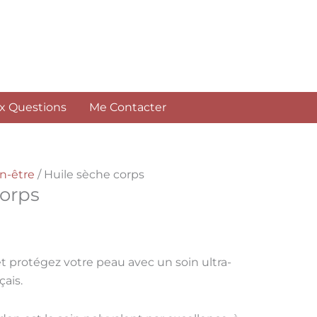
Huile
sèche
corps
ux Questions
Me Contacter
n-être
/ Huile sèche corps
corps
 et protégez votre peau
avec un soin ultra-
çais.