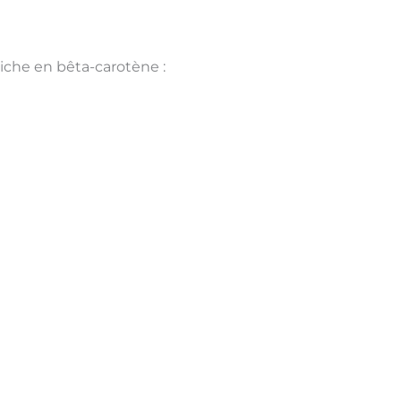
riche en
bêta-carotène
: