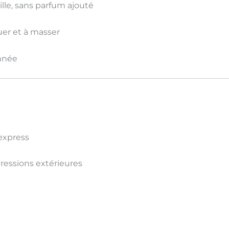
lle, sans parfum ajouté
quer et à masser
année
express
ressions extérieures