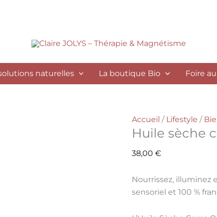
quantité
de
Huile
sèche
corps
solutions naturelles
La boutique Bio
Foire a
Accueil
/
Lifestyle
/
Bie
Huile sèche 
38,00
€
Nourrissez, illuminez
sensoriel et 100 % fran