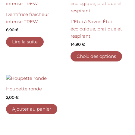
sur
produ
la
a
Dentifrice fraicheur
page
plusi
intense TREW
L’Etui à Savon Étui
du
variat
écologique, pratique et
produit
6,90
€
Les
respirant
optio
Lire la suite
14,90
€
peuv
être
Choix des options
choisi
sur
la
page
Houpette ronde
du
produ
2,00
€
Ajouter au panier