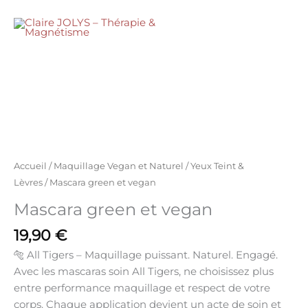
Aller
au
MENU
contenu
quantité
de
Mascara
green
et
vegan
Accueil
/
Maquillage Vegan et Naturel
/
Yeux Teint &
Lèvres
/ Mascara green et vegan
Mascara green et vegan
19,90
€
🐅 All Tigers – Maquillage puissant. Naturel. Engagé.
Avec les mascaras soin All Tigers, ne choisissez plus
entre
performance maquillage
et
respect de votre
corps
. Chaque application devient un
acte de soin et