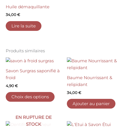
sur
Huile démaquillante
la
page
34,00
€
du
Lire la suite
produ
Produits similaires
Ce
produit
Savon Surgras saponifié à
a
froid
Baume Nourrissant &
plusieurs
relipidant
4,90
€
variations.
34,00
€
Les
Choix des options
options
Ajouter au panier
peuvent
être
EN RUPTURE DE
choisies
Ce
STOCK