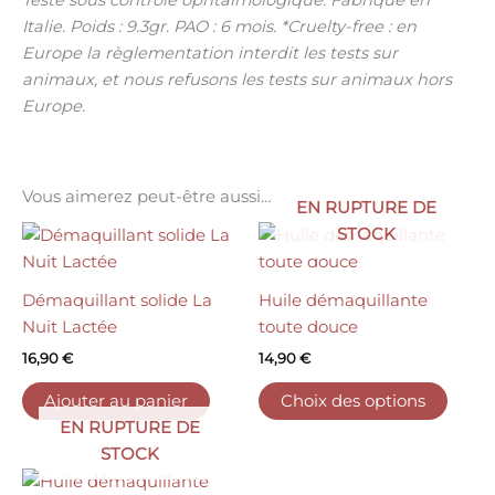
Testé sous contrôle ophtalmologique. Fabriqué en
Italie. Poids : 9.3gr. PAO : 6 mois. *Cruelty-free : en
Europe la règlementation interdit les tests sur
animaux, et nous refusons les tests sur animaux hors
Europe.
Vous aimerez peut-être aussi…
EN RUPTURE DE
Ce
STOCK
produ
a
Démaquillant solide La
Huile démaquillante
plusi
Nuit Lactée
toute douce
variat
16,90
€
14,90
€
Les
optio
Ajouter au panier
Choix des options
peuv
EN RUPTURE DE
être
STOCK
choisi