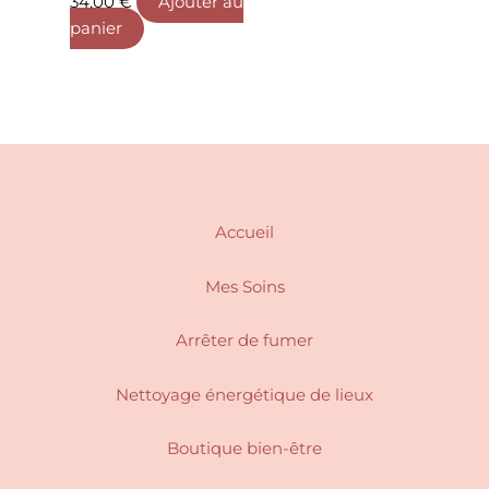
page
page
34,00
€
Ajouter au
du
du
panier
produit
produit
Accueil
Mes Soins
Arrêter de fumer
Nettoyage énergétique de lieux
Boutique bien-être