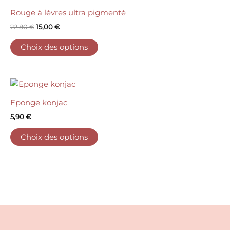
Rouge à lèvres ultra pigmenté
22,80
€
15,00
€
Choix des options
Eponge konjac
5,90
€
Choix des options