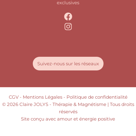
exclusives
Suivez-nous sur les réseaux
CGV
- Mentions Légales -
Politique de confidentialité
© 2026 Claire JOLYS - Thérapie & Magnétisme | Tous droits
réservés
Site conçu avec amour et énergie positive
Retrouvez Claire JOLYS sur Resalib : annuaire,