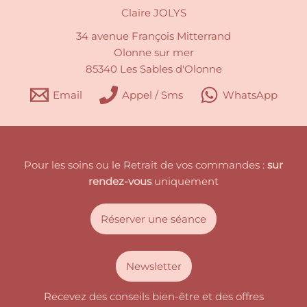
Claire JOLYS
34 avenue François Mitterrand
Olonne sur mer
85340 Les Sables d'Olonne
Email
Appel / Sms
WhatsApp
Pour les soins ou le Retrait de vos commandes :
sur
rendez-vous
uniquement
Réserver une séance
Newsletter
Recevez des conseils bien-être et des offres