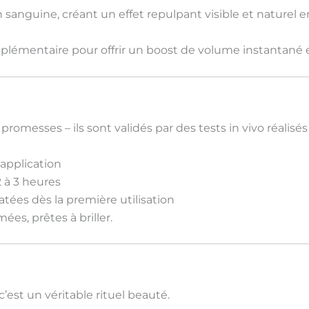
ion sanguine, créant un effet
repulpant visible et naturel
en
plémentaire pour offrir un
boost de volume instantané
 promesses – ils sont
validés par des tests in vivo réalis
application
2 à 3 heures
ratées
dès la première utilisation
ées, prêtes à briller.
c’est un
véritable rituel beauté
.