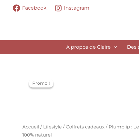
Aller
Facebook
Instagram
au
contenu
A propos de Claire
Des 
quantité
Promo !
Promo !
de
Plumplip
:
Le
baume
repulpant
Accueil
/
Lifestyle
/
Coffrets cadeaux
/ Plumplip : 
100%
100% naturel