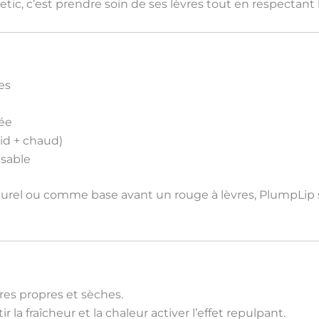
tic, c’est
prendre soin de ses lèvres tout en respectant 
es
vée
oid + chaud)
sable
naturel ou comme
base avant un rouge à lèvres
, PlumpLip 
res propres et sèches.
r la fraîcheur et la chaleur activer l’effet repulpant.