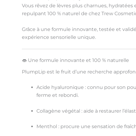
Vous rêvez de lèvres plus
charnues
,
hydratées
repulpant 100 % naturel
de chez Trew Cosmetic 
Grâce à une
formule innovante
, testée et vali
expérience sensorielle unique
.
👄 Une
formule innovante et 100 % naturelle
PlumpLip est le fruit d’une recherche approfo
Acide hyaluronique
: connu pour son
pou
ferme et rebondi
.
Collagène végétal
: aide à
restaurer l’élast
Menthol
: procure une
sensation de fraîc