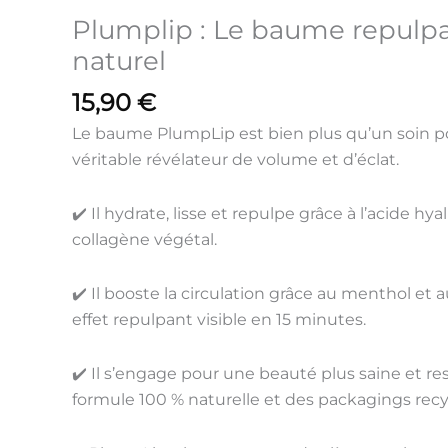
naturel
Plumplip : Le baume repulp
naturel
15,90
€
Le
baume PlumpLip
est
bien plus qu’un soin po
véritable révélateur de volume et d’éclat
.
✔️
Il hydrate, lisse et repulpe
grâce à l’
acide hya
collagène végétal
.
✔️
Il booste la circulation
grâce au
menthol
et 
effet repulpant visible
en 15 minutes.
✔️
Il s’engage
pour une beauté plus
saine et r
formule 100 % naturelle
et des
packagings recy