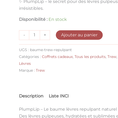
✨
PlumpLip – le secret pour des lèvres pulpeuse
irrésistibles.
Disponibilité :
En stock
Ajouter au panier
-
+
UGS :
baume-trew-repulpant
Catégories :
Coffrets cadeaux
,
Tous les produits
,
Trew
Lèvres
Marque :
Trew
Description
Liste INCI
PlumpLip – Le baume lèvres repulpant naturel à
Des lèvres pulpeuses, hydratées et sublimées 