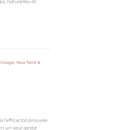
s, naturelles et
,
Visage
,
Yeux Teint &
 l’efficacité prouvée
en un seul geste