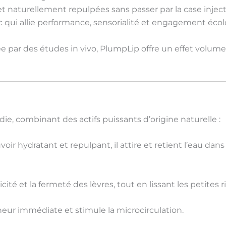
et
naturellement repulpées
sans passer par la case inje
qui allie
performance, sensorialité et engagement éco
dée par des études in vivo, PlumpLip offre un
effet volum
ndie, combinant des
actifs puissants d’origine naturelle
:
voir hydratant et repulpant
, il attire et retient l’eau d
icité
et la fermeté des lèvres, tout en lissant les petites r
heur
immédiate et stimule la microcirculation.