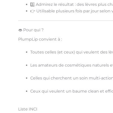
3️⃣
Admirez le résultat
: des lèvres plus ch
👉 Utilisable
plusieurs fois par jour
selon v
👄 Pour qui ?
PlumpLip convient à :
Toutes celles (et ceux) qui veulent des
lè
Les amateurs de
cosmétiques naturels e
Celles qui cherchent un
soin multi-actio
Ceux qui veulent un
baume clean et effi
Liste INCI