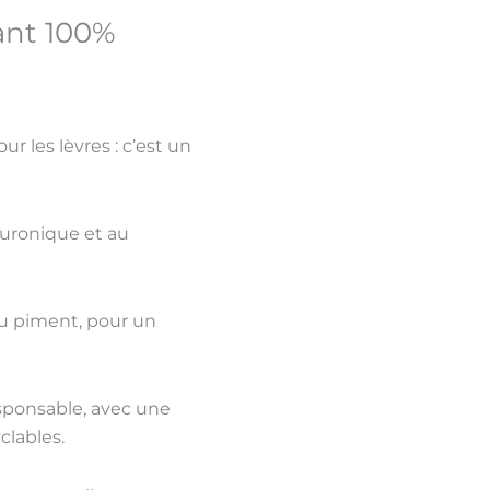
être
être
être
être
ant 100%
choisies
choisies
choisies
choisies
sur
sur
sur
sur
la
la
la
la
page
page
page
page
ur les lèvres
: c’est un
du
du
du
du
produit
produit
produit
produit
luronique
et au
au
piment
, pour un
esponsable
, avec une
clables
.