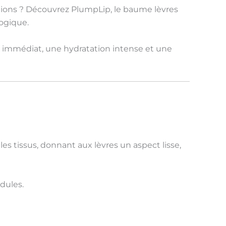
ctions ? Découvrez
PlumpLip
, le
baume lèvres
logique
.
e immédiat
, une
hydratation intense
et une
ans les tissus, donnant aux lèvres un aspect
lisse,
idules.