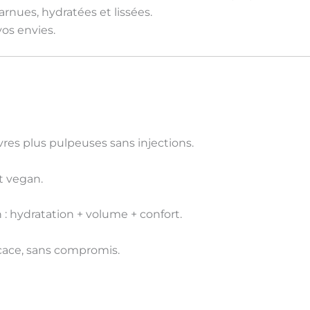
arnues, hydratées et lissées.
os envies.
vres plus pulpeuses sans injections
.
t vegan
.
n
: hydratation + volume + confort.
cace
, sans compromis.