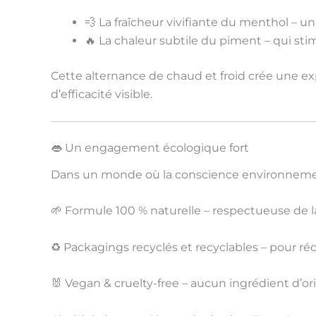
💨
La fraîcheur vivifiante du menthol
– un 
🔥
La chaleur subtile du piment
– qui stim
Cette
alternance de chaud et froid
crée une ex
d’efficacité visible
.
👄 Un engagement écologique fort
Dans un monde où la
conscience environneme
🌱
Formule 100 % naturelle
– respectueuse de la
♻️
Packagings recyclés et recyclables
– pour ré
🐰
Vegan & cruelty-free
– aucun ingrédient d’ori