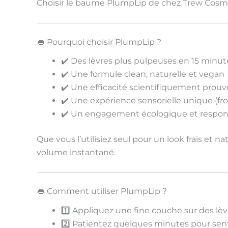
Choisir le baume PlumpLip de chez Trew Cosme
👄 Pourquoi choisir PlumpLip ?
✔️
Des lèvres plus pulpeuses en 15 minut
✔️
Une formule clean, naturelle et vegan
✔️
Une efficacité scientifiquement prou
✔️
Une expérience sensorielle unique
(fr
✔️
Un engagement écologique et respon
Que vous l’utilisiez
seul
pour un look frais et 
volume instantané
.
👄 Comment utiliser PlumpLip ?
1️⃣
Appliquez
une fine couche sur des lèv
2️⃣
Patientez quelques minutes
pour senti