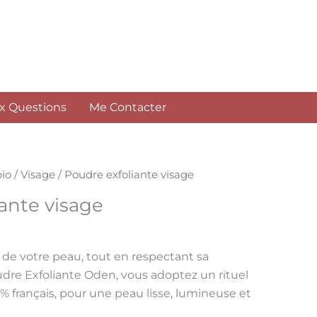
Poudre
exfoliante
visage
ux Questions
Me Contacter
io
/
Visage
/ Poudre exfoliante visage
ante visage
l de votre peau
, tout en respectant sa
dre Exfoliante Oden
, vous adoptez un rituel
 % français, pour une peau lisse, lumineuse et