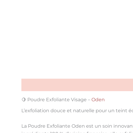
Description
Conseils d'utilisation
Liste INCI
🍋 Poudre Exfoliante Visage –
Oden
L’exfoliation douce et naturelle pour un teint é
La
Poudre Exfoliante Oden
est un soin innovan