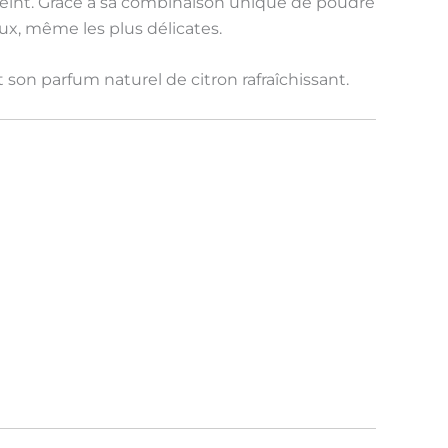
u teint. Grâce à sa combinaison unique de
poudre
aux
, même les plus délicates.
t son
parfum naturel de citron
rafraîchissant.