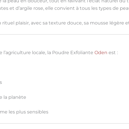
ie la peau
en douceur
, tout en ravivant l’éclat naturel d
es et d’argile rose
, elle convient à
tous les types de pe
n
rituel plaisir
, avec sa
texture douce
, sa
mousse légère
e
’agriculture locale, la Poudre Exfoliante
Oden
est :
s
 la planète
me les plus sensibles