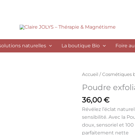
solutions naturelles
La boutique Bio
Foire a
quantité
Accueil
/
Cosmétiques b
de
Poudre exfoli
Poudre
exfoliante
36,00
€
visage
Révélez l’éclat nature
sensibilité. Avec la
Pou
doux, sensoriel et 100
parfaitement nette