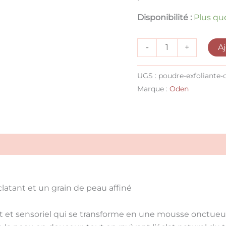
Disponibilité :
Plus qu
A
-
+
UGS :
poudre-exfoliante-
Marque :
Oden
clatant et un grain de peau affiné
t et sensoriel qui se transforme en une mousse onctueu