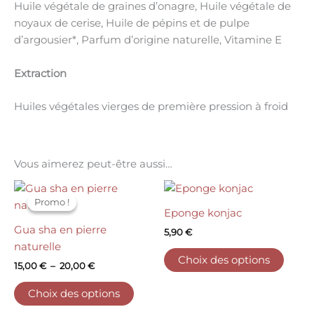
Huile végétale de graines d’onagre, Huile végétale de
noyaux de cerise, Huile de pépins et de pulpe
d’argousier*, Parfum d’origine naturelle, Vitamine E
Extraction
Huiles végétales vierges de première pression à froid
Vous aimerez peut-être aussi…
Plage
Ce
Ce
de
Promo !
Promo !
produit
produ
prix :
Eponge konjac
15,00 €
a
a
Gua sha en pierre
5,90
€
à
plusieurs
plusi
20,00 €
naturelle
variations.
variat
Choix des options
15,00
€
–
20,00
€
Les
Les
options
optio
Choix des options
peuvent
peuv