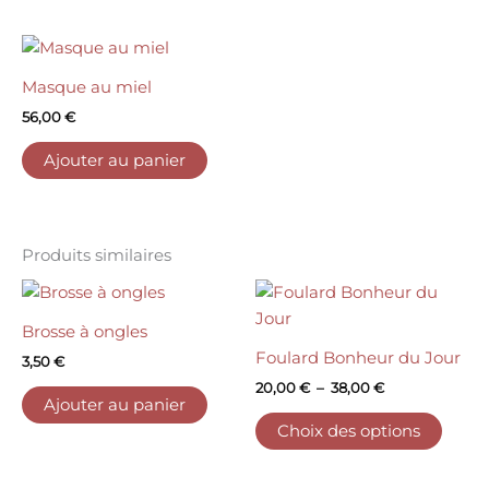
être
être
choisies
choisi
sur
sur
Masque au miel
la
la
page
page
56,00
€
du
du
Ajouter au panier
produit
produ
Produits similaires
Plage
Ce
de
produ
prix :
Brosse à ongles
20,00 €
a
Foulard Bonheur du Jour
3,50
€
à
plusi
38,00 €
20,00
€
–
38,00
€
variat
Ajouter au panier
Les
Choix des options
optio
peuv