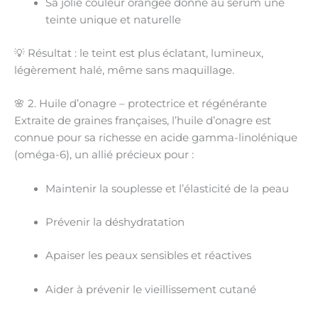
Sa
jolie couleur orangée
donne au sérum une
teinte unique et naturelle
💡 Résultat : le teint est plus
éclatant, lumineux,
légèrement halé
, même sans maquillage.
🌸 2. Huile d’onagre – protectrice et régénérante
Extraite de graines françaises, l’huile d’onagre est
connue pour sa richesse en
acide gamma-linolénique
(oméga-6)
, un allié précieux pour :
Maintenir la
souplesse et l’élasticité de la peau
Prévenir la déshydratation
Apaiser les peaux sensibles et réactives
Aider à
prévenir le vieillissement cutané