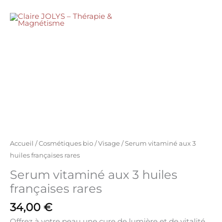
Aller
vitaminé
au
MENU
aux
contenu
3
quantité
huiles
de
françaises
Serum
rares
vitaminé
aux
3
huiles
françaises
rares
Accueil
/
Cosmétiques bio
/
Visage
/ Serum vitaminé aux 3
huiles françaises rares
Serum vitaminé aux 3 huiles
françaises rares
34,00
€
Offrez à votre peau une cure de lumière et de vitalité.