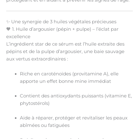
protégeant et en aidant à prévenir les signes de l’âge.
✨ Une synergie de 3 huiles végétales précieuses
🧡 1. Huile d’argousier (pépin + pulpe) – l’éclat par
excellence
L’ingrédient star de ce sérum est l’huile extraite
des
pépins et de la pulpe d’argousier
, une baie sauvage
aux vertus extraordinaires :
Riche en
caroténoïdes
(provitamine A), elle
apporte un
effet bonne mine immédiat
Contient des antioxydants puissants (vitamine E,
phytostérols)
Aide à
réparer, protéger et revitaliser
les peaux
abîmées ou fatiguées