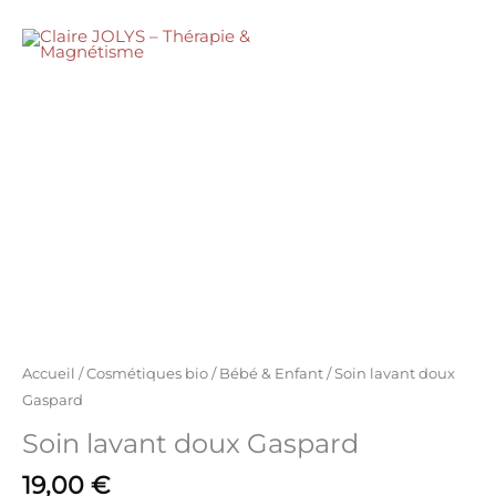
Aller
lavant
au
MENU
doux
contenu
Gaspard
quantité
de
Soin
lavant
doux
Gaspard
Accueil
/
Cosmétiques bio
/
Bébé & Enfant
/ Soin lavant doux
Gaspard
Soin lavant doux Gaspard
19,00
€