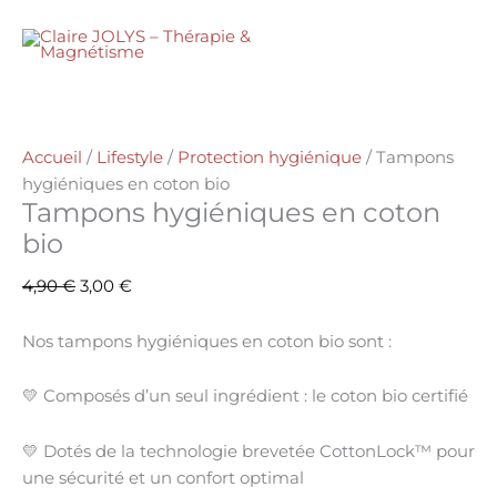
Aller
quantité
Le
Le
hygiéniques
Promo !
au
de
prix
prix
en
MENU
contenu
Tampons
initial
actuel
coton
hygiéniques
était :
est :
bio
en
4,90 €.
3,00 €.
coton
Accueil
/
Lifestyle
/
Protection hygiénique
/ Tampons
bio
hygiéniques en coton bio
Tampons hygiéniques en coton
bio
4,90
€
3,00
€
Nos
tampons hygiéniques en coton bio
sont :
💛
Composés d’un seul ingrédient : le coton bio certifié
💛 Dotés de la
technologie brevetée CottonLock™
pour
une sécurité et un confort optimal