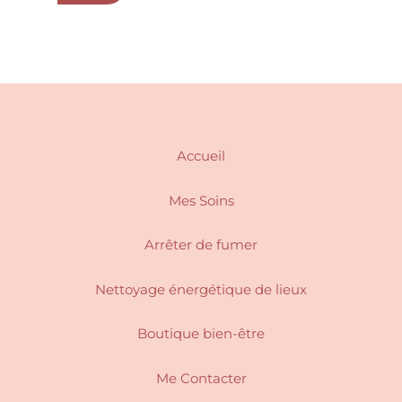
variations.
la
Les
page
options
du
peuvent
produit
être
choisies
sur
Accueil
la
page
Mes Soins
du
produit
Arrêter de fumer
Nettoyage énergétique de lieux
Boutique bien-être
Me Contacter